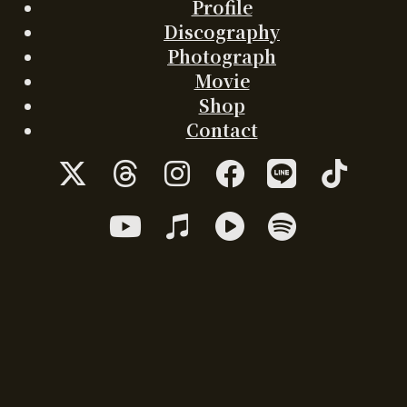
Profile
Discography
Photograph
Movie
Shop
Contact
ア
ア
ア
ア
ア
ア
イ
イ
イ
イ
イ
イ
コ
コ
コ
コ
コ
コ
ア
ア
ア
ア
ン
ン
ン
ン
ン
ン
イ
イ
イ
イ
リ
リ
リ
リ
リ
リ
コ
コ
コ
コ
ン
ン
ン
ン
ン
ン
ン
ン
ン
ン
ク
ク
ク
ク
ク
ク
リ
リ
リ
リ
ン
ン
ン
ン
ク
ク
ク
ク