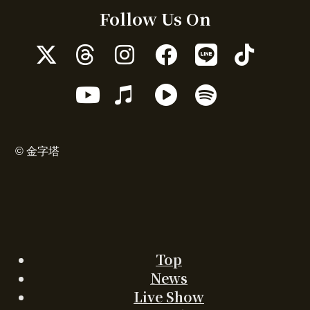
Follow Us On
ア
ア
ア
ア
ア
ア
イ
イ
イ
イ
イ
イ
コ
コ
コ
コ
コ
コ
ア
ア
ア
ア
ン
ン
ン
ン
ン
ン
イ
イ
イ
イ
リ
リ
リ
リ
リ
リ
コ
コ
コ
コ
ン
ン
ン
ン
ン
ン
ン
ン
ン
ン
ク
ク
ク
ク
ク
ク
リ
リ
リ
リ
© 金字塔
ン
ン
ン
ン
ク
ク
ク
ク
Top
News
Live Show