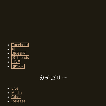
Facebook
X
Bluesky
Threads
LINE
Copy
カテゴリー
Live
Media
Other
Release