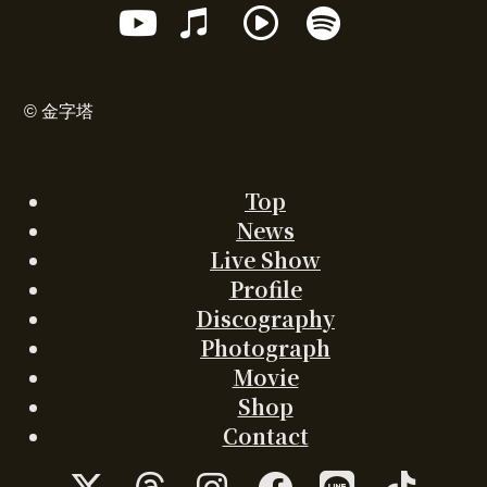
ア
ア
ア
ア
ン
ン
ン
ン
ン
ン
イ
イ
イ
イ
リ
リ
リ
リ
リ
リ
コ
コ
コ
コ
ン
ン
ン
ン
ン
ン
ン
ン
ン
ン
ク
ク
ク
ク
ク
ク
リ
リ
リ
リ
© 金字塔
ン
ン
ン
ン
ク
ク
ク
ク
Top
News
Live Show
Profile
Discography
Photograph
Movie
Shop
Contact
ア
ア
ア
ア
ア
ア