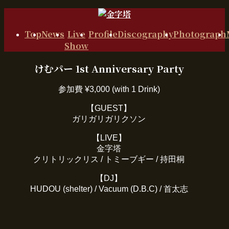
コ
ナ
ン
ビ
Top
News
Live
Profile
Discography
Photograph
テ
ゲ
Show
ン
ー
ツ
シ
けむパー 1st Anniversary Party
に
ョ
移
ン
動
に
参加費 ¥3,000 (with 1 Drink)
移
【GUEST】
動
ガリガリガリクソン
【LIVE】
金字塔
クリトリックリス / トミーブギー / 持田桐
【DJ】
HUDOU (shelter) / Vacuum (D.B.C) / 首太志