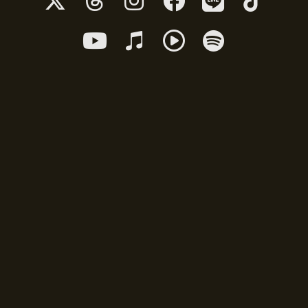
イ
イ
イ
イ
イ
イ
コ
コ
コ
コ
コ
コ
ア
ア
ア
ア
ン
ン
ン
ン
ン
ン
イ
イ
イ
イ
リ
リ
リ
リ
リ
リ
コ
コ
コ
コ
ン
ン
ン
ン
ン
ン
ン
ン
ン
ン
ク
ク
ク
ク
ク
ク
リ
リ
リ
リ
ン
ン
ン
ン
ク
ク
ク
ク