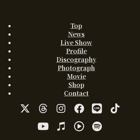
Top
News
Live Show
Profile
Discography
Photograph
Movie
Shop
Contact
ア
ア
ア
ア
ア
ア
イ
イ
イ
イ
イ
イ
コ
コ
コ
コ
コ
コ
ア
ア
ア
ア
ン
ン
ン
ン
ン
ン
イ
イ
イ
イ
リ
リ
リ
リ
リ
リ