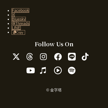
Facebook
X
Bluesky
Threads
LINE
Copy
Follow Us On
ア
ア
ア
ア
ア
ア
イ
イ
イ
イ
イ
イ
コ
コ
コ
コ
コ
コ
ア
ア
ア
ア
ン
ン
ン
ン
ン
ン
イ
イ
イ
イ
リ
リ
リ
リ
リ
リ
コ
コ
コ
コ
ン
ン
ン
ン
ン
ン
ン
ン
ン
ン
ク
ク
ク
ク
ク
ク
リ
リ
リ
リ
© 金字塔
ン
ン
ン
ン
ク
ク
ク
ク