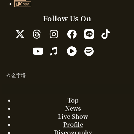
Copy
Follow Us On
ア
ア
ア
ア
ア
ア
イ
イ
イ
イ
イ
イ
コ
コ
コ
コ
コ
コ
ア
ア
ア
ア
ン
ン
ン
ン
ン
ン
イ
イ
イ
イ
リ
リ
リ
リ
リ
リ
コ
コ
コ
コ
ン
ン
ン
ン
ン
ン
ン
ン
ン
ン
ク
ク
ク
ク
ク
ク
リ
リ
リ
リ
© 金字塔
ン
ン
ン
ン
ク
ク
ク
ク
Top
News
Live Show
Profile
Discography