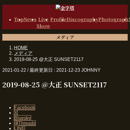
コ
ナ
ン
ビ
Top
News
Live
Profile
Discography
Photograph
テ
ゲ
Show
ン
ー
ツ
シ
メディア
に
ョ
移
ン
HOME
動
に
メディア
移
2019-08-25 @大正 SUNSET2117
動
2021-01-22
/ 最終更新日 :
2021-12-23
JOHNNY
2019-08-25 @大正 SUNSET2117
Facebook
X
Bluesky
Threads
LINE