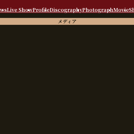
ews
Live Show
Profile
Discography
Photograph
Movie
S
メディア