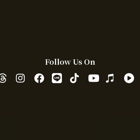
Follow Us On
ア
ア
ア
ア
ア
ア
ア
ア
イ
イ
イ
イ
イ
イ
イ
イ
コ
コ
コ
コ
コ
コ
コ
コ
ン
ン
ン
ン
ン
ン
ン
ン
リ
リ
リ
リ
リ
リ
リ
リ
ン
ン
ン
ン
ン
ン
ン
ン
ク
ク
ク
ク
ク
ク
ク
ク