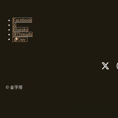
Facebook
X
Bluesky
Threads
Copy
ア
イ
コ
ン
リ
© 金字塔
ン
ク